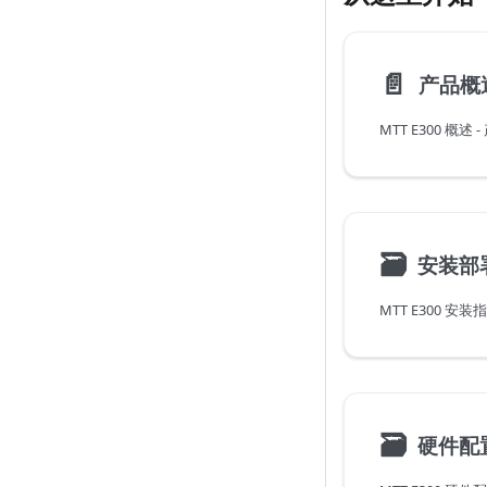
📄️
产品概
MTT E300 概
🗃
安装部
🗃
硬件配