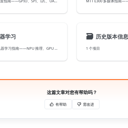
MTT E300 硬件配置指南——GPIO、SPI、I2C、UART、MMC、以太网等硬件外设配置
🗃
机器学习
历史版本信
MTT E300 AI 与机器学习指南——NPU 推理、GPU 推理、Torch-MUSA、vLLM-MUSA 和模型库
1 个项目
这篇文章对您有帮助吗？
有帮助
需改进