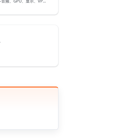
MTT E300 多媒体指南——音频、GPU、显示、VPU 等多媒体功能配置
息