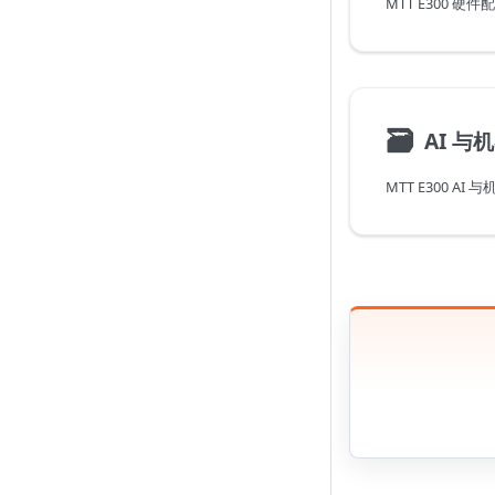
🗃
AI 与